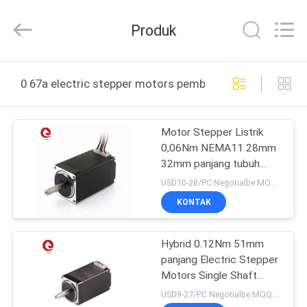
Changzhou
Junqi
International
Produk
Trade
Co.,Ltd.
All
Rights
RUMAH
Reserved.
0 67a electric stepper motors pembuatan online
PRODUK
Motor Stepper Listrik
0,06Nm NEMA11 28mm
TENTANG
32mm panjang tubuh
KAMI
0,67A saat ini
USD10-28/PC Negotialbe MOQ:10 pcs
KONTAK
TUR
Hybrid 0.12Nm 51mm
PABRIK
panjang Electric Stepper
Motors Single Shaft
KONTROL
28HB51 Stepping motor
USD9-27/PC Negotialbe MOQ:10 pcs