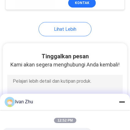
KUALITAS
KONTAK
HUBUNGI
Lihat Lebih
KAMI
BERITA
Tinggalkan pesan
Kami akan segera menghubungi Anda kembali!
PERMINTAAN
PENAWARAN
SITEMAP
Ivan Zhu
KEBIJAKAN
12:52 PM
PRIVASI