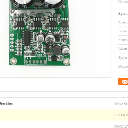
Nomor
Syara
Kuanti
Harga:
Kemasa
Waktu 
Syarat
Menye
TEGANG
Brushless
BEKERJA
PENGA