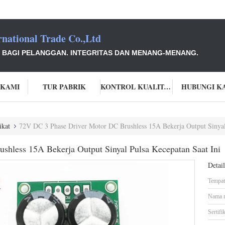
national Trade Co.,Ltd
I BAGI PELANGGAN. INTEGRITAS DAN MENANG-MENANG.
 KAMI
TUR PABRIK
KONTROL KUALITAS
HUBUNGI K
ikat
72V DC 3 Phase Driver Motor DC Brushless 15A Bekerja Output Sinyal 
hless 15A Bekerja Output Sinyal Pulsa Kecepatan Saat Ini
Detai
Tempat 
Nama 
Sertifik