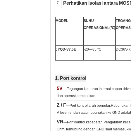
Perhatikan isolasi antara MOS
7.
MODEL
SUHU
TEGANG
OPERASIONAL
(℃)
OPERAS
JYQD
-
V7.
5E
-20—85 ℃
DC36V-7
1. Port kontrol
5V
—Tegangan keluaran internal papan driver
dan operasi pembalikan
Z / F
—Port kontrol arah berputar.Hubungkan l
V level rendah atau hubungkan ke GND adalah
VR
—Port kontrol kecepatan.Pengaturan kecep
Ohm, terhubung dengan GND saat memasukkan