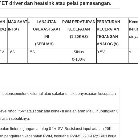
FET driver dan heatsink atau pelat pemasangan.
AN
MAX SAAT
LANJUTAN
PWM
PERATURAN
PERATURAN
Kece
I
(
V.
)
INI (A)
OPERASI SAAT
KECEPATAN
KECEPATAN
kelu
INI
(1-20KHZ)
TEGANGAN
sinya
(
SEBUAH
)
ANALOG
(V)
2V
16A
15A
Siklus
0-5V
√
0-100%
, potensiometer eksternal atau sakelar untuk penyesuaian kecepatan
evel tinggi "5V" atau tidak ada koneksi adalah arah Maju, hubungkan 0
 arah sebaliknya.
atan linier tegangan analog 0.1v -5V, Resistansi input adalah 20K
 pengaturan kecepatan PWM, frekuensi PWM: 1-20KHZ;Siklus kerja