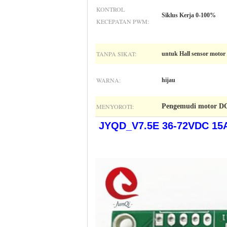
KONTROL
Siklus Kerja 0-100%
KECEPATAN PWM:
TANPA SIKAT:
untuk Hall sensor motor 
WARNA:
hijau
MENYOROTI:
Pengemudi motor DC
JYQD_V7.5E 36-72VDC 15A 