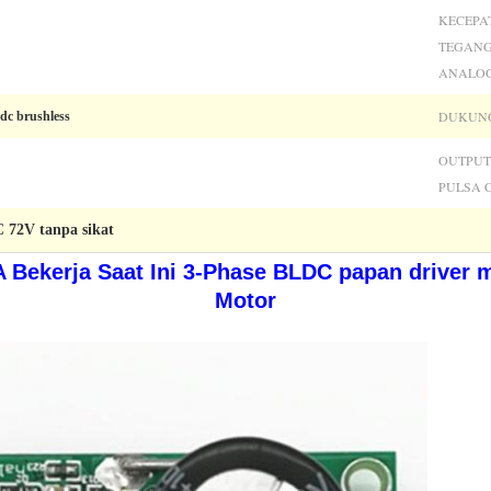
KECEPA
TEGAN
ANALOG
DUKUNG
dc brushless
OUTPUT
PULSA C
 72V tanpa sikat
Bekerja Saat Ini 3-Phase BLDC papan driver m
Motor