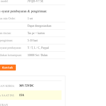
 model:
JYQD-V7.5E
t-syarat pembayaran & pengiriman:
tas min Order:
1 set
Dapat dinegosiasikan
n rincian:
Tas pe + karton
pengiriman:
5-10 hari
-syarat pembayaran:
T / T, L / C, Paypal
diakan kemampuan:
10000 Set / Bulan
Kontak
AN KERJA:
36V-72VDC
 SAAT INI:
15A
TURAN