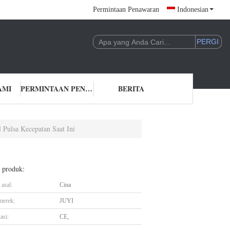
Permintaan Penawaran
Indonesian
AMI
PERMINTAAN PENAWARAN
BERITA
Pulsa Kecepatan Saat Ini
l produk:
asal:
Cina
merek:
JUYI
asi:
CE,