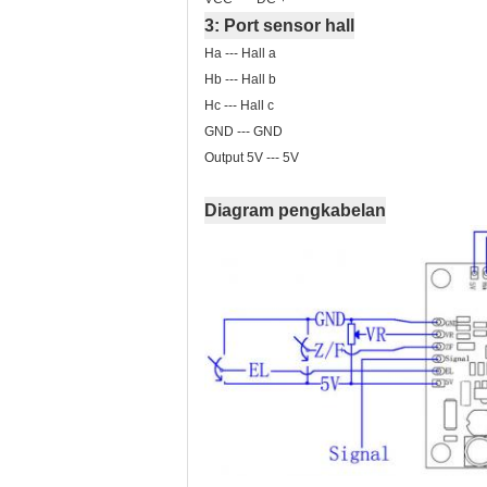
3: Port sensor hall
Ha --- Hall a
Hb --- Hall b
Hc --- Hall c
GND --- GND
Output 5V --- 5V
Diagram pengkabelan