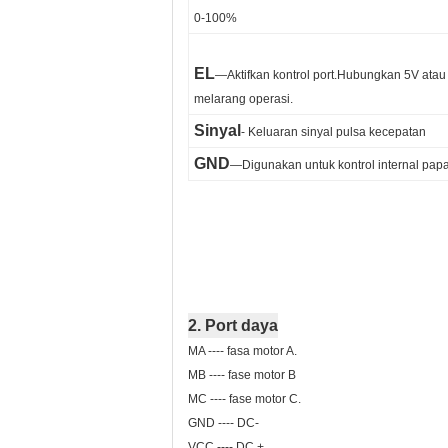
0-100%
EL
—Aktifkan kontrol port.Hubungkan 5V atau
melarang operasi.
Sinyal
- Keluaran sinyal pulsa kecepatan
GND
—Digunakan untuk kontrol internal pap
2. Port daya
MA ---- fasa motor A.
MB ---- fase motor B
MC ---- fase motor C.
GND ---- DC-
VCC ---- DC +