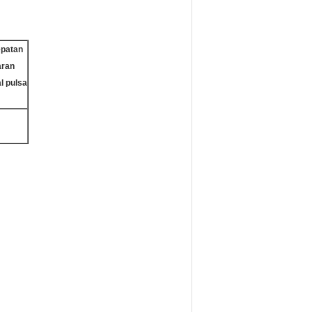
patan
aran
l pulsa