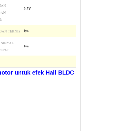
TAN
0-5V
GAN
:
AN TEKNIS:
Iya
 SINYAL
Iya
EPAT:
otor untuk efek Hall BLDC