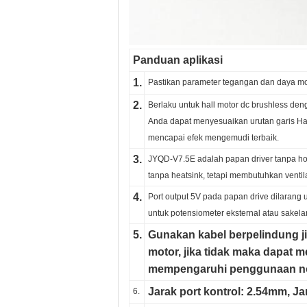
Panduan aplikasi
1.
Pastikan parameter tegangan dan daya moto
2.
Berlaku untuk hall motor dc brushless deng
Anda dapat menyesuaikan urutan garis Hall 
mencapai efek mengemudi terbaik.
3.
JYQD-V7.5E adalah papan driver tanpa ho
tanpa heatsink, tetapi membutuhkan ventil
4.
Port output 5V pada papan drive dilarang
untuk potensiometer eksternal atau sakela
5.
Gunakan kabel berpelindung jik
motor, jika tidak maka dapat
mempengaruhi penggunaan n
Jarak port kontrol: 2.54mm, Ja
6.