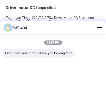
Driver motor DC tanpa sikat
Tegangan Tinggi 220VAC 3.7Kw Driver Motor DC Brushless
Dengan Pengaturan Parameter
Ivan Zhu
Heatsink No Hall Brushless Motor DC Driver Speed ​​Motor
Controller Board
12:59 PM
150W 3 Phase Brushless DC Motor Driver V8.8D Untuk Motor
DC Tanpa Sensor
Good day, what product are you looking for?
Bad Request
Semua
Motor Listrik Dc 
Driver Motor DC 
Brushless
Tanpa Sikat
Pompa Air DC Tanpa 
Motor Stepper 
Kuas
Hibrida
Pengemudi Motor 