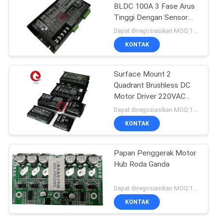
BLDC 100A 3 Fase Arus
Tinggi Dengan Sensor
Hall
Dapat dinegosiasikan MOQ:1 set
KONTAK
Surface Mount 2
Quadrant Brushless DC
Motor Driver 220VAC
110VAC
Dapat dinegosiasikan MOQ:1 set
KONTAK
Papan Penggerak Motor
Hub Roda Ganda
Dapat dinegosiasikan MOQ:1 SET
KONTAK