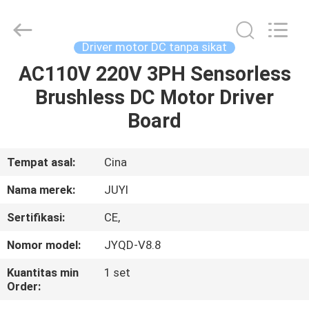
Changzhou
Junqi
International
Trade
Co.,Ltd.
Driver motor DC tanpa sikat
All
Rights
AC110V 220V 3PH Sensorless
RUMAH
Reserved.
Brushless DC Motor Driver
PRODUK
Board
TENTANG
Tempat asal:
Cina
KAMI
Nama merek:
JUYI
Sertifikasi:
CE,
TUR
Nomor model:
JYQD-V8.8
PABRIK
Kuantitas min
1 set
Order:
KONTROL