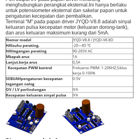
menghubungkan perangkat eksternal.Ini hanya berlaku
untuk potensiometer eksternal dan sakelar papan untuk
pengaturan kecepatan dan pembalikan.
Terminal “M” pada papan driver JYQD-V8.8 adalah sinyal
keluaran pulsa kecepatan motor (keluaran dorong-tarik),
dan arus keluaran maksimum kurang dari 5mA.
Nomor model
JYQD-V8.8 / JYQD-V8.8D
HAI
suhu perating
.
-20—85 ℃
HAI
tegangan perating
90-265V AC
M
kapak
arus
1A
Lanjut
.
kerja
arus
0,5A
·
Kecepatan PWM
kontrol
Frekuensi PWM: 1-20KHZ;Siklus
kerja 0-100%
SEBUAH
pengaturan kecepatan
0-5V
tegangan nalog
OV / LV
perlindungan
IYA
Kecepatan keluaran sinyal pulsa
IYA