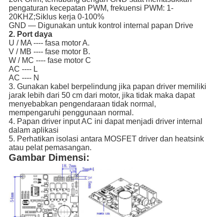
pengaturan kecepatan PWM, frekuensi PWM: 1-
20KHZ;Siklus kerja 0-100%
GND — Digunakan untuk kontrol internal papan Drive
2. Port daya
U / MA ---- fasa motor A.
V / MB ---- fase motor B.
W / MC ---- fase motor C
AC ---- L
AC ---- N
3. Gunakan kabel berpelindung jika papan driver memiliki
jarak lebih dari 50 cm dari motor, jika tidak maka dapat
menyebabkan pengendaraan tidak normal,
mempengaruhi penggunaan normal.
4. Papan driver input AC ini dapat menjadi driver internal
dalam aplikasi
5. Perhatikan isolasi antara MOSFET driver dan heatsink
atau pelat pemasangan.
Gambar Dimensi: