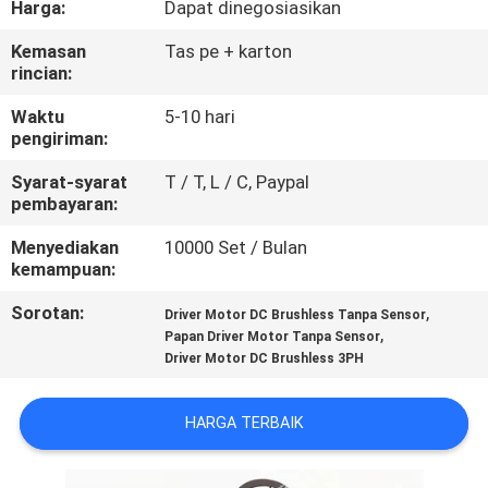
Harga:
Dapat dinegosiasikan
KUALITAS
Kemasan
Tas pe + karton
rincian:
HUBUNGI
KAMI
Waktu
5-10 hari
pengiriman:
Syarat-syarat
T / T, L / C, Paypal
BERITA
pembayaran:
Menyediakan
10000 Set / Bulan
PERMINTAAN
kemampuan:
PENAWARAN
Sorotan:
,
Driver Motor DC Brushless Tanpa Sensor
,
Papan Driver Motor Tanpa Sensor
Driver Motor DC Brushless 3PH
SITEMAP
HARGA TERBAIK
KEBIJAKAN
PRIVASI