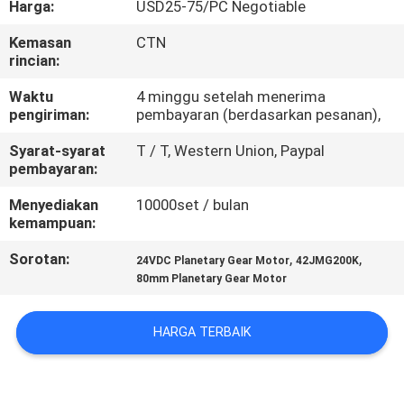
Harga:
USD25-75/PC Negotiable
KUALITAS
Kemasan
CTN
rincian:
HUBUNGI
KAMI
Waktu
4 minggu setelah menerima
pengiriman:
pembayaran (berdasarkan pesanan),
Syarat-syarat
T / T, Western Union, Paypal
BERITA
pembayaran:
Menyediakan
10000set / bulan
PERMINTAAN
kemampuan:
PENAWARAN
Sorotan:
,
,
24VDC Planetary Gear Motor
42JMG200K
80mm Planetary Gear Motor
SITEMAP
HARGA TERBAIK
KEBIJAKAN
PRIVASI