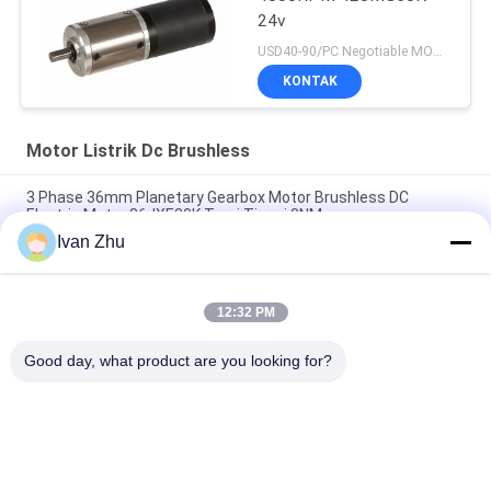
24v
USD40-90/PC Negotiable MOQ:5 pcs
KONTAK
Motor Listrik Dc Brushless
3 Phase 36mm Planetary Gearbox Motor Brushless DC
Electric Motor 36JXE30K Torsi Tinggi 3NM
Ivan Zhu
3.0N.M 33mm 24V BLDC Planetary Gear Motor Untuk Sepeda
Listrik Mobil Perahu
12:32 PM
24V 42BLS100 Motor Listrik DC Brushless 42JMG200K Metal
Planetary Gearbox 20Nm
Good day, what product are you looking for?
Bad Request
Semua
Motor Listrik Dc 
Driver Motor DC 
Brushless
Tanpa Sikat