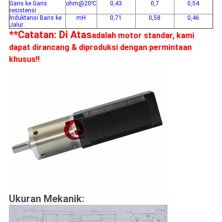
Garis ke Garis
ohm@20℃
0,43
0,7
0,54
resistensi
Induktansi Baris ke
mH
0,71
0,58
0,46
Jalur
**Catatan: Di Atas
adalah motor standar, kami
dapat dirancang & diproduksi dengan permintaan
khusus!!
Ukuran Mekanik: