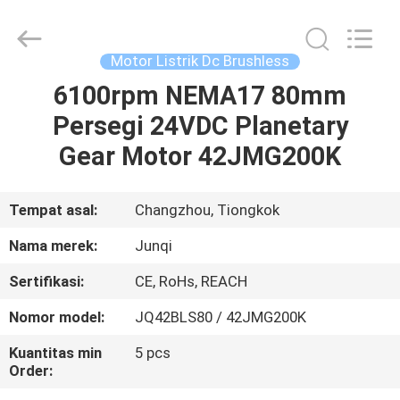
Changzhou
Junqi
International
Trade
Co.,Ltd.
Motor Listrik Dc Brushless
All
Rights
6100rpm NEMA17 80mm
RUMAH
Reserved.
Persegi 24VDC Planetary
PRODUK
Gear Motor 42JMG200K
TENTANG
Tempat asal:
Changzhou, Tiongkok
KAMI
Nama merek:
Junqi
Sertifikasi:
CE, RoHs, REACH
TUR
Nomor model:
JQ42BLS80 / 42JMG200K
PABRIK
Kuantitas min
5 pcs
Order:
KONTROL