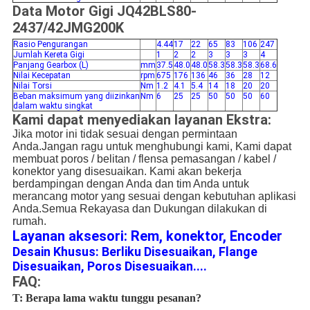
Data Motor Gigi JQ42BLS80-
2437/42JMG200K
Rasio Pengurangan
4.44
17
22
65
83
106
247
Jumlah Kereta Gigi
1
2
2
3
3
3
4
Panjang Gearbox (L)
mm
37.5
48.0
48.0
58.3
58.3
58.3
68.6
Nilai Kecepatan
rpm
675
176
136
46
36
28
12
Nilai Torsi
Nm
1.2
4.1
5.4
14
18
20
20
Beban maksimum yang diizinkan
Nm
6
25
25
50
50
50
60
dalam waktu singkat
Kami dapat menyediakan layanan Ekstra:
Jika motor ini tidak sesuai dengan permintaan
Anda.Jangan ragu untuk menghubungi kami, Kami dapat
membuat poros / belitan / flensa pemasangan / kabel /
konektor yang disesuaikan. Kami akan bekerja
berdampingan dengan Anda dan tim Anda untuk
merancang motor yang sesuai dengan kebutuhan aplikasi
Anda.Semua Rekayasa dan Dukungan dilakukan di
rumah.
Layanan aksesori: Rem, konektor, Encoder
Desain Khusus: Berliku Disesuaikan, Flange
Disesuaikan, Poros Disesuaikan....
FAQ:
T: Berapa lama waktu tunggu pesanan?