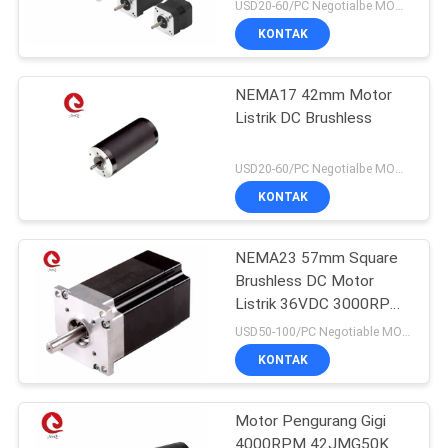
USD20-60/PC Negotialbe MOQ:5 pcs
KONTAK
NEMA17 42mm Motor
Listrik DC Brushless
USD20-60/PC Negotialbe MOQ:5 pcs
KONTAK
NEMA23 57mm Square
Brushless DC Motor
Listrik 36VDC 3000RPM
0.6N.M
USD50-100/PC Negotiable MOQ:5 pcs
KONTAK
Motor Pengurang Gigi
4000RPM 42JMG50K