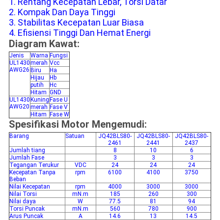
1. Rentang Kecepatan Lebar, Torsi Datar
2. Kompak Dan Daya Tinggi
3. Stabilitas Kecepatan Luar Biasa
4. Efisiensi Tinggi Dan Hemat Energi
Diagram Kawat:
Jenis
Warna
Fungsi
UL1430
merah
Vcc
AWG26
Biru
Ha
Hijau
Hb
putih
Hc
Hitam
GND
UL1430
Kuning
Fase U
AWG20
merah
Fase V
Hitam
Fase W
Spesifikasi Motor Mengemudi:
Barang
Satuan
JQ42BLS80-
JQ42BLS80-
JQ42BLS80-
2461
2441
2437
Jumlah tiang
8
10
6
Jumlah Fase
3
3
3
Tegangan Terukur
VDC
24
24
24
Kecepatan Tanpa
rpm
6100
4100
3750
Beban
Nilai Kecepatan
rpm
4000
3000
3000
Nilai Torsi
mN.m
185
260
300
Nilai daya
W
77.5
81
94
Torsi Puncak
mN.m
560
780
900
Arus Puncak
A
14.6
13
14.5