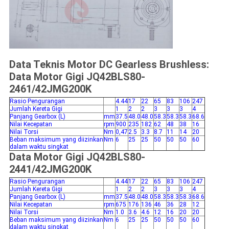
Data Teknis Motor DC Gearless Brushless:
Data Motor Gigi JQ42BLS80-
2461/42JMG200K
Rasio Pengurangan
4.44
17
22
65
83
106
247
Jumlah Kereta Gigi
1
2
2
3
3
3
4
Panjang Gearbox (L)
mm
37.5
48.0
48.0
58.3
58.3
58.3
68.6
Nilai Kecepatan
rpm
900
235
182
62
48
38
16
Nilai Torsi
Nm
0,47
2.5
3.3
8.7
11
14
20
Beban maksimum yang diizinkan
Nm
6
25
25
50
50
50
60
dalam waktu singkat
Data Motor Gigi JQ42BLS80-
2441/42JMG200K
Rasio Pengurangan
4.44
17
22
65
83
106
247
Jumlah Kereta Gigi
1
2
2
3
3
3
4
Panjang Gearbox (L)
mm
37.5
48.0
48.0
58.3
58.3
58.3
68.6
Nilai Kecepatan
rpm
675
176
136
46
36
28
12
Nilai Torsi
Nm
1.0
3.6
4.6
12
16
20
20
Beban maksimum yang diizinkan
Nm
6
25
25
50
50
50
60
dalam waktu singkat