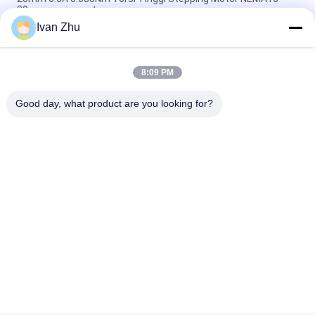
39mm panjang stepper
Ivan Zhu
Motor Stepper Listrik 0,06Nm NEMA11 28mm 32mm panjang
tubuh 0,67A saat ini
8:09 PM
Panjang bodi 32mm NEMA11 2phase Stepper Motor 28mm
0.95A 0.043Nm
Good day, what product are you looking for?
Bad Request
Semua
Motor Listrik Dc 
Driver Motor DC 
Brushless
Tanpa Sikat
Pompa Air DC Tanpa 
Motor Stepper 
Kuas
Hibrida
Pengemudi Motor 
DC Geared Motors
Stepper
Motor Wiper Kaca 
Blower DC Tanpa 
Depan Belakang
Sikat