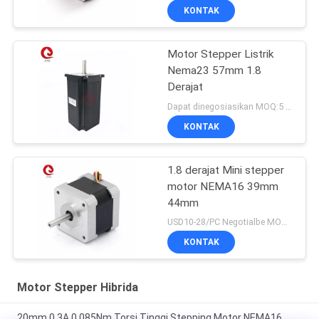
KONTAK
Motor Stepper Listrik
Nema23 57mm 1.8
Derajat
Dapat dinegosiasikan MOQ:5 pcs
KONTAK
1.8 derajat Mini stepper
motor NEMA16 39mm
44mm
USD10-28/PC Negotialbe MOQ:10 pcs
KONTAK
Motor Stepper Hibrida
20mm 0.3A 0.085Nm Torsi Tinggi Stepping Motor NEMA16