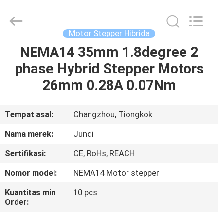
Changzhou
Junqi
International
Trade
Co.,Ltd.
Motor Stepper Hibrida
All
Rights
NEMA14 35mm 1.8degree 2
RUMAH
Reserved.
phase Hybrid Stepper Motors
PRODUK
26mm 0.28A 0.07Nm
TENTANG
Tempat asal:
Changzhou, Tiongkok
KAMI
Nama merek:
Junqi
Sertifikasi:
CE, RoHs, REACH
TUR
Nomor model:
NEMA14 Motor stepper
PABRIK
Kuantitas min
10 pcs
Order:
KONTROL