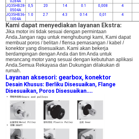
0284A
JQ35HB28-
0,5
20
14
0.1
0,008
4
0504A
JQ35HB36-
1.0
2.7
4.3
0.14
0,01
4
1004A
Kami dapat menyediakan layanan Ekstra:
Jika motor ini tidak sesuai dengan permintaan
Anda.Jangan ragu untuk menghubungi kami, Kami dapat
membuat poros / belitan / flensa pemasangan / kabel /
konektor yang disesuaikan. Kami akan bekerja
berdampingan dengan Anda dan tim Anda untuk
merancang motor yang sesuai dengan kebutuhan aplikasi
Anda.Semua Rekayasa dan Dukungan dilakukan di
rumah.
Layanan aksesori: gearbox, konektor
Desain Khusus: Berliku Disesuaikan, Flange
Disesuaikan, Poros Disesuaikan....