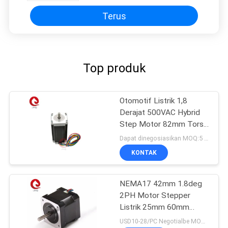
Terus
Top produk
Otomotif Listrik 1,8
Derajat 500VAC Hybrid
Step Motor 82mm Torsi
Tinggi
Dapat dinegosiasikan MOQ:5 pcs
KONTAK
NEMA17 42mm 1.8deg
2PH Motor Stepper
Listrik 25mm 60mm
panjang untuk 3D Printer
USD10-28/PC Negotialbe MOQ:10 pcs