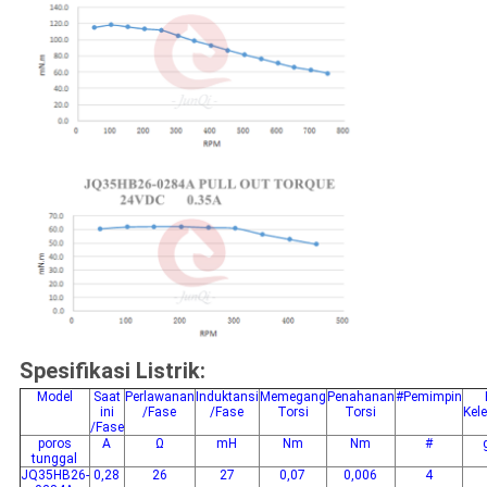
Spesifikasi Listrik:
Model
Saat
Perlawanan
Induktansi
Memegang
Penahanan
#Pemimpin
ini
/Fase
/Fase
Torsi
Torsi
Kel
/Fase
poros
A
Ω
mH
Nm
Nm
#
tunggal
JQ35HB26-
0,28
26
27
0,07
0,006
4