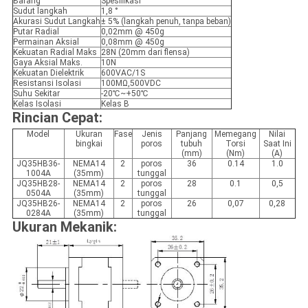
Barang
Spesifikasi
Sudut langkah
1,8 °
Akurasi Sudut Langkah
± 5% (langkah penuh, tanpa beban)
Putar Radial
0,02mm @ 450g
Permainan Aksial
0,08mm @ 450g
Kekuatan Radial Maks
28N (20mm dari flensa)
Gaya Aksial Maks.
10N
Kekuatan Dielektrik
600VAC/1S
Resistansi Isolasi
100MΩ,500VDC
Suhu Sekitar
-20℃~+50℃
Kelas Isolasi
Kelas B
Rincian Cepat:
Model
Ukuran
Fase
Jenis
Panjang
Memegang
Nilai
bingkai
poros
tubuh
Torsi
Saat Ini
(mm)
(Nm)
(A)
JQ35HB36-
NEMA14
2
poros
36
0.14
1.0
1004A
(35mm)
tunggal
JQ35HB28-
NEMA14
2
poros
28
0.1
0,5
0504A
(35mm)
tunggal
JQ35HB26-
NEMA14
2
poros
26
0,07
0,28
0284A
(35mm)
tunggal
Ukuran Mekanik: