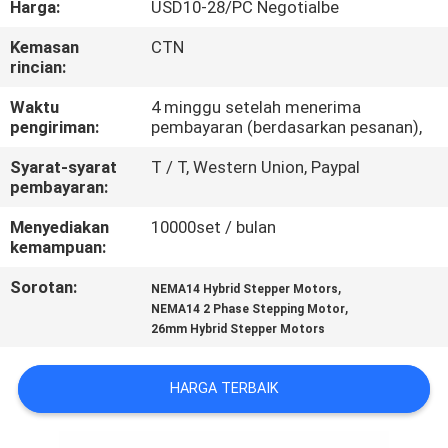
Harga:
USD10-28/PC Negotialbe
KUALITAS
Kemasan
CTN
rincian:
HUBUNGI
KAMI
Waktu
4 minggu setelah menerima
pengiriman:
pembayaran (berdasarkan pesanan),
Syarat-syarat
T / T, Western Union, Paypal
BERITA
pembayaran:
Menyediakan
10000set / bulan
PERMINTAAN
kemampuan:
PENAWARAN
Sorotan:
,
NEMA14 Hybrid Stepper Motors
,
NEMA14 2 Phase Stepping Motor
26mm Hybrid Stepper Motors
SITEMAP
HARGA TERBAIK
KEBIJAKAN
PRIVASI