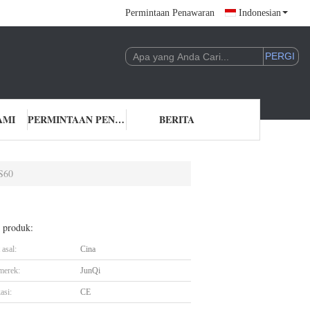
Permintaan Penawaran
Indonesian
AMI
PERMINTAAN PENAWARAN
BERITA
S60
l produk:
asal:
Cina
merek:
JunQi
asi:
CE