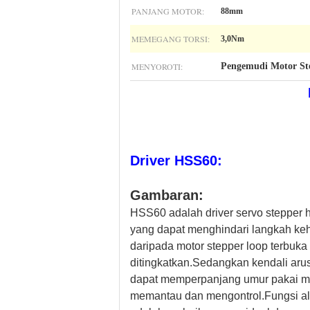
PANJANG MOTOR:
88mm
MEMEGANG TORSI:
3,0Nm
MENYOROTI:
Pengemudi Motor S
Driver HSS60:
Gambaran:
HSS60 adalah driver servo stepper hy
yang dapat menghindari langkah keh
daripada motor stepper loop terbuka
ditingkatkan.Sedangkan kendali aru
dapat memperpanjang umur pakai mo
memantau dan mengontrol.Fungsi ala