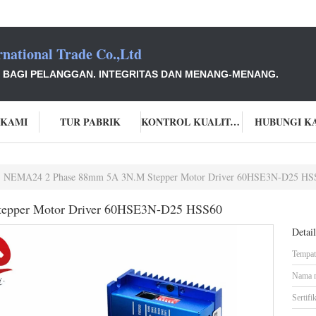
national Trade Co.,Ltd
I BAGI PELANGGAN. INTEGRITAS DAN MENANG-MENANG.
 KAMI
TUR PABRIK
KONTROL KUALITAS
HUBUNGI K
NEMA24 2 Phase 88mm 5A 3N.M Stepper Motor Driver 60HSE3N-D25 HS
epper Motor Driver 60HSE3N-D25 HSS60
Detai
Tempat 
Nama 
Sertifik