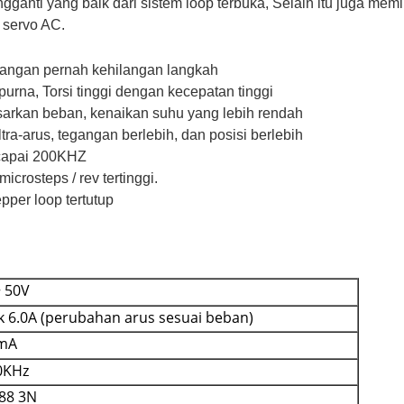
ganti yang baik dari sistem loop terbuka, Selain itu juga memi
 servo AC.
 jangan pernah kehilangan langkah
urna, Torsi tinggi dengan kecepatan tinggi
sarkan beban, kenaikan suhu yang lebih rendah
ra-arus, tegangan berlebih, dan posisi berlebih
ncapai 200KHZ
icrosteps / rev tertinggi.
pper loop tertutup
 50V
 6.0A (perubahan arus sesuai beban)
0mA
0KHz
88 3N