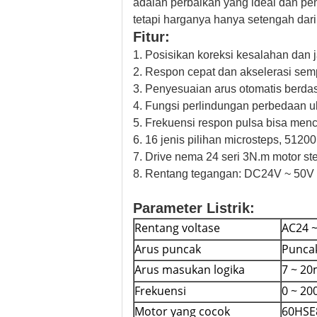
adalah perbaikan yang ideal dan peng
tetapi harganya hanya setengah dari
Fitur:
1. Posisikan koreksi kesalahan dan
2. Respon cepat dan akselerasi semp
3. Penyesuaian arus otomatis berda
4. Fungsi perlindungan perbedaan ult
5. Frekuensi respon pulsa bisa me
6. 16 jenis pilihan microsteps, 51200m
7. Drive nema 24 seri 3N.m motor ste
8. Rentang tegangan: DC24V ~ 50V
Parameter Listrik:
Rentang voltase
AC24 ~
Arus puncak
Puncak
Arus masukan logika
7 ~ 2
Frekuensi
0 ~ 20
Motor yang cocok
60HSE