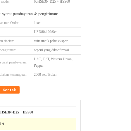
 model:
60HSE3N-D25 + HSS60
t-syarat pembayaran & pengiriman:
tas min Order:
1 set
USD80-120/Set
n rincian:
suite untuk paket ekspor
pengiriman:
seperti yang dikonfirmasi
L / C, T / T, Western Union,
-syarat pembayaran:
Paypal
diakan kemampuan:
2000 set / Bulan
Kontak
0HSE3N-D25 + HSS60
0 A