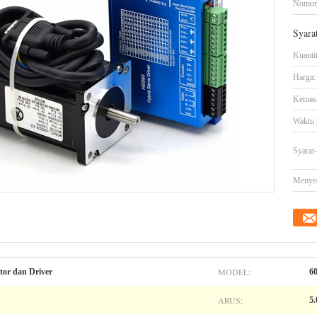
Nomor
Syara
Kuanti
Harga:
Kemasa
Waktu 
Syarat
Menye
MODEL:
or dan Driver
6
ARUS:
5.