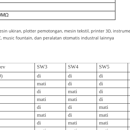
00MΩ
in ukiran, plotter pemotongan, mesin tekstil, printer 3D, instrum
 music fountain, dan peralatan otomatis industral lainnya
rev
SW3
SW4
SW5
0)
di
di
di
mati
di
di
di
mati
di
mati
mati
di
di
di
mati
mati
di
mati
di
mati
mati