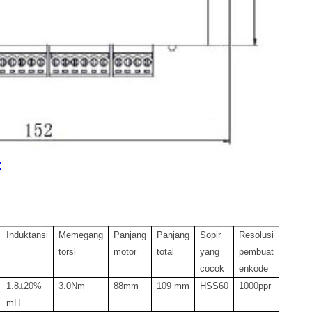
:
Induktansi
Memegang
Panjang
Panjang
Sopir
Resolusi
torsi
motor
total
yang
pembuat
cocok
enkode
1.8
±
20%
3.0Nm
88mm
109 mm
HSS60
1000ppr
mH