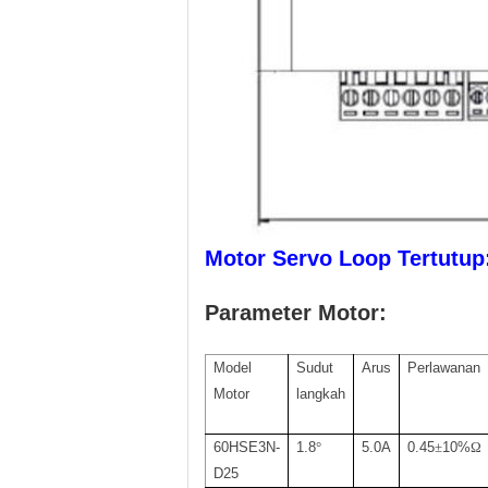
Motor Servo Loop Tertutup
Parameter Motor:
Model
Sudut
Arus
Perlawanan
Motor
langkah
60HSE3N-
1.8
°
5.0A
0.45
±
10%
Ω
D25