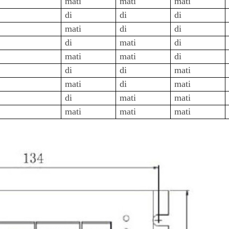
mati
mati
mati
di
di
di
mati
di
di
di
mati
di
mati
mati
di
di
di
mati
mati
di
mati
di
mati
mati
mati
mati
mati