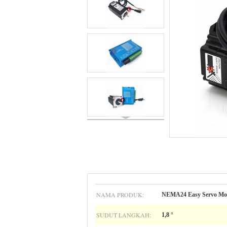
NAMA PRODUK:
NEMA24 Easy Servo Mot
SUDUT LANGKAH:
1,8 °