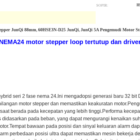
SOPIR:
H
tepper JunQi 88mm
60HSE3N-D25 JunQi
JunQi 5A Pengemudi Motor St
,
,
NEMA24 motor stepper loop tertutup dan drive
brid seri 2 fase nema 24.Ini mengadopsi generasi baru 32 bit D
ilangan motor stepper dan memastikan keakuratan motor.Pengu
 saat berada pada kecepatan yang lebih tinggi.Performa kecepat
s didasarkan pada beban, yang dapat mengurangi kenaikan suhu
tor.Tempat bawaan pada posisi dan sinyal keluaran alarm dap
rm perbedaan posisi ultra dapat memastikan mesin bekerja de